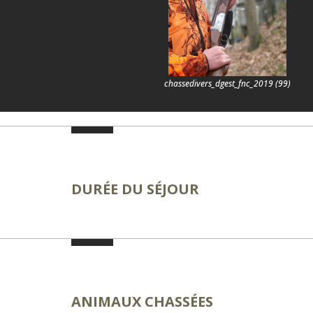
chassedivers_dgest_fnc_2019 (99)
DURÉE DU SÉJOUR
ANIMAUX CHASSÉES