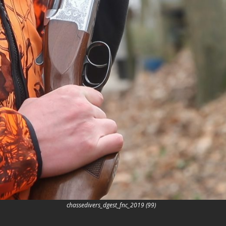
chassedivers_dgest_fnc_2019 (99)