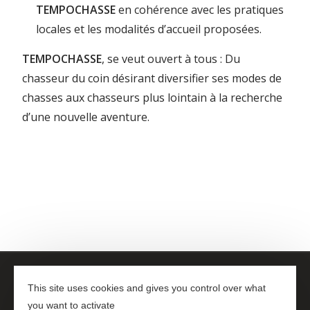
TEMPOCHASSE
en cohérence avec les pratiques
locales et les modalités d’accueil proposées.
TEMPOCHASSE
, se veut ouvert à tous : Du
chasseur du coin désirant diversifier ses modes de
chasses aux chasseurs plus lointain à la recherche
d’une nouvelle aventure.
Fédérations des chasseurs d’Occitanie
This site uses cookies and gives you control over what
Plan du site
|
Mentions légales
|
Contact
you want to activate