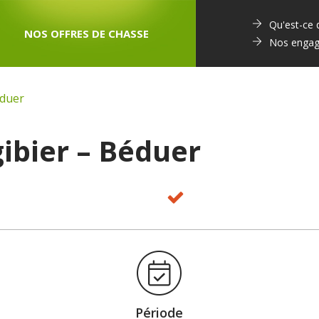
Qu'est-ce
NOS OFFRES DE CHASSE
Nos enga
éduer
gibier – Béduer
Période